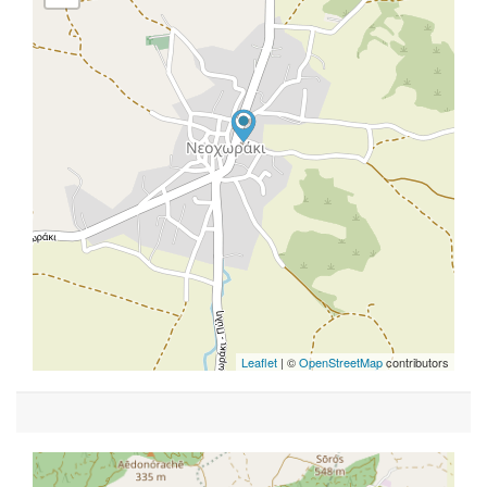
Leaflet
| ©
OpenStreetMap
contributors