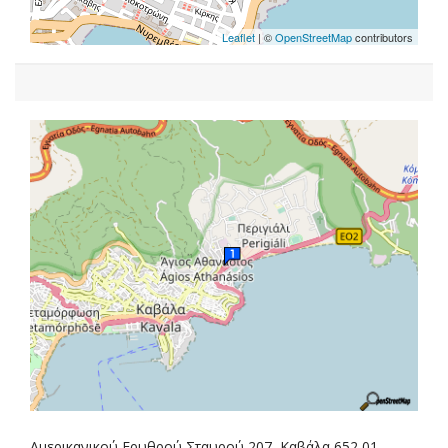
Leaflet
| ©
OpenStreetMap
contributors
Αμερικανικού Ερυθρού Σταυρού 207, Καβάλα 652 01,