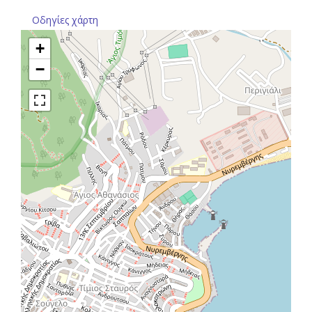
Οδηγίες χάρτη
+
−