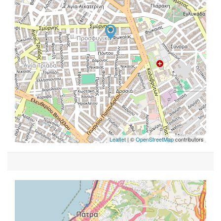
Leaflet
| ©
OpenStreetMap
contributors