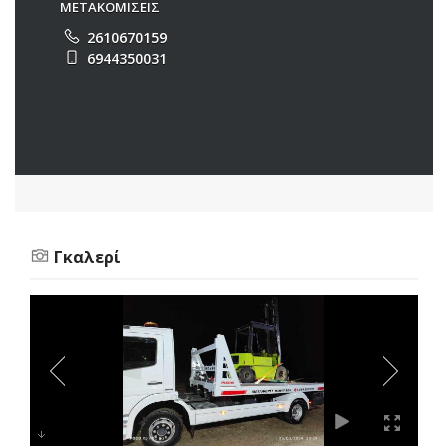
ΜΕΤΑΚΟΜΙΣΕΙΣ
2610670159
6944350031
Γκαλερί