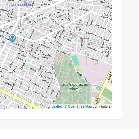
Leaflet
| ©
OpenStreetMap
contributors