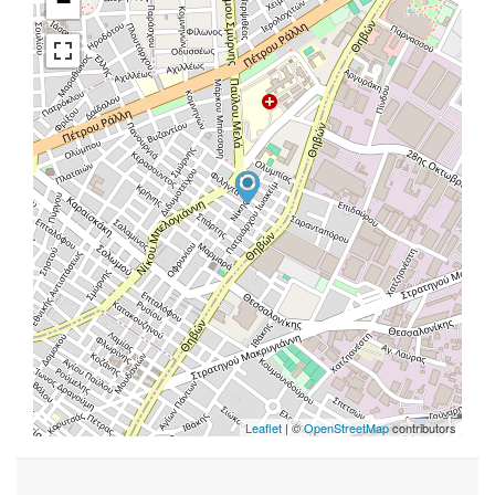
−
Leaflet
| ©
OpenStreetMap
contributors