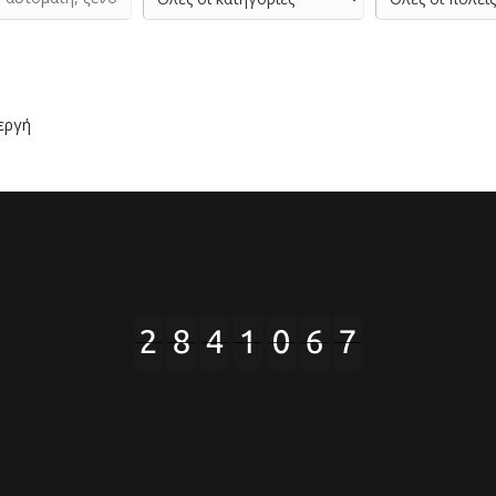
νεργή