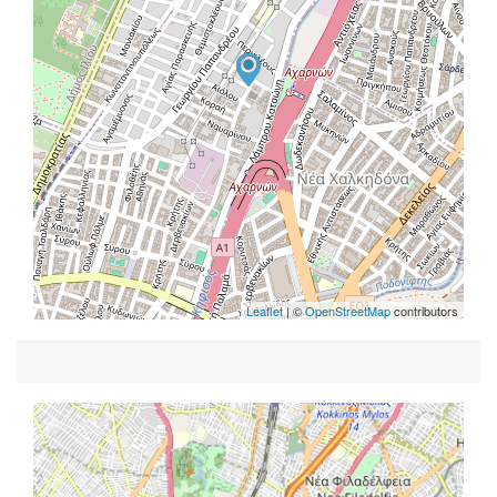
Leaflet
| ©
OpenStreetMap
contributors