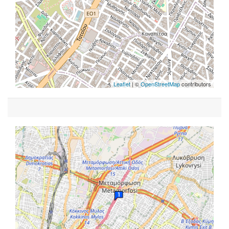
Leaflet
| ©
OpenStreetMap
contributors