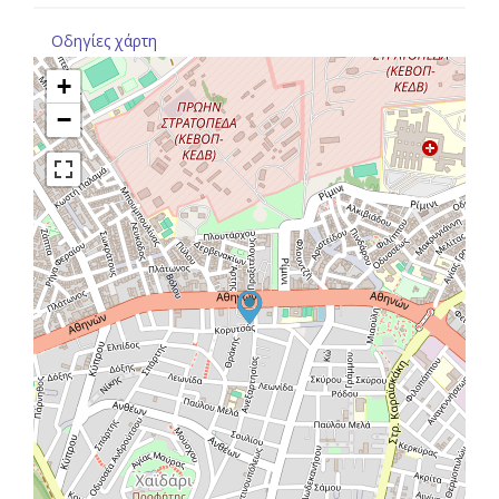
Οδηγίες χάρτη
+
−