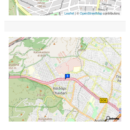
Leaflet
| ©
OpenStreetMap
contributors