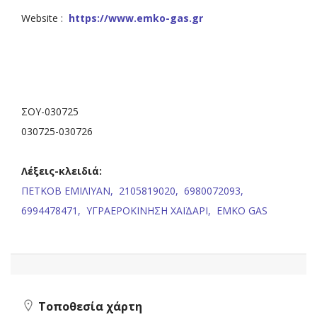
Website :
https://www.emko-gas.gr
ΣΟΥ-030725
030725-030726
Λέξεις-κλειδιά:
ΠΕΤΚΟΒ ΕΜΙΛΙΥΑΝ,
2105819020,
6980072093,
6994478471,
ΥΓΡΑΕΡΟΚΙΝΗΣΗ ΧΑΪΔΑΡΙ,
EMKO GAS
Τοποθεσία χάρτη