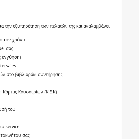
ια την εξυπηρέτηση των πελατών της και αναλαμβάνει:
ο τον χρόνο
pel σας
ς εγγύηση)
tersales
ών στο βιβλιαράκι συντήρησης
 Κάρτας Καυσαερίων (Κ.Ε.Κ)
ωσή του
ο service
υτοκινήτου σας