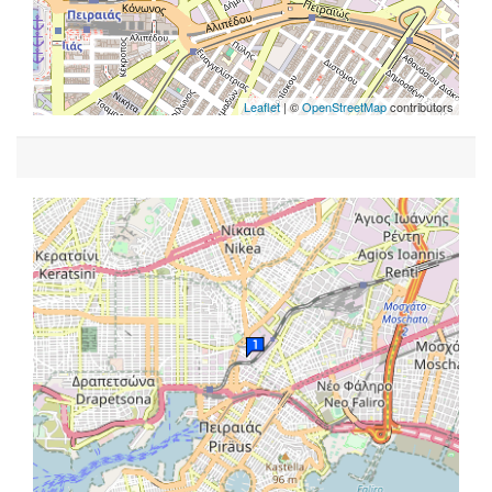
Leaflet
| ©
OpenStreetMap
contributors