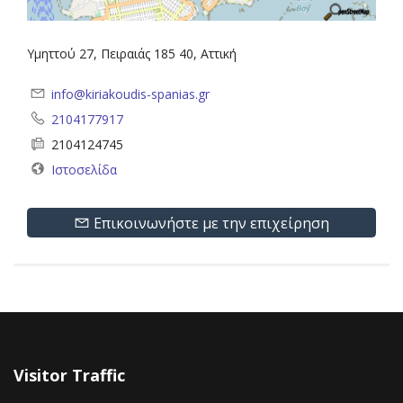
Υμηττού 27, Πειραιάς 185 40, Αττική
info@kiriakoudis-spanias.gr
2104177917
2104124745
Ιστοσελίδα
Επικοινωνήστε με την επιχείρηση
Visitor Traffic