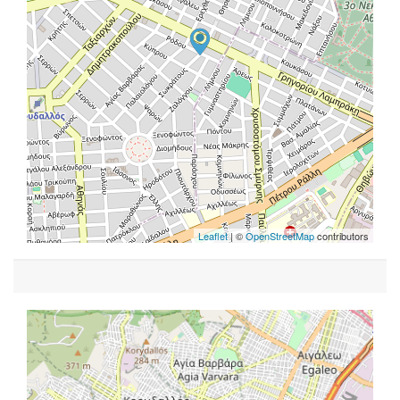
Leaflet
| ©
OpenStreetMap
contributors