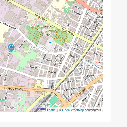
Leaflet
| ©
OpenStreetMap
contributors