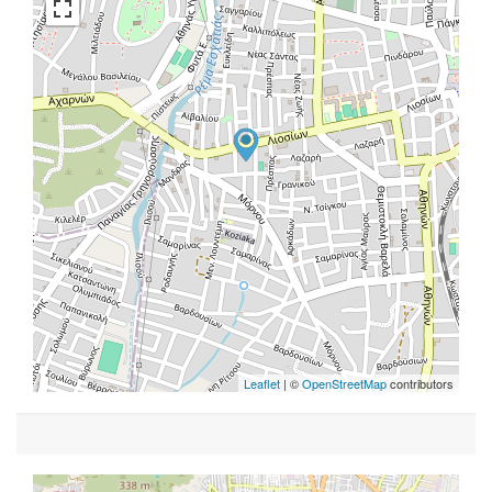
Leaflet
| ©
OpenStreetMap
contributors