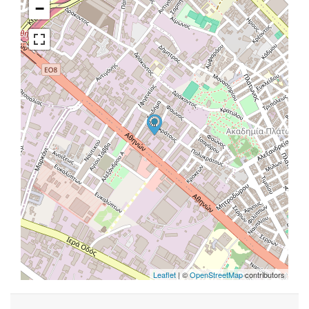
−
Leaflet
| ©
OpenStreetMap
contributors