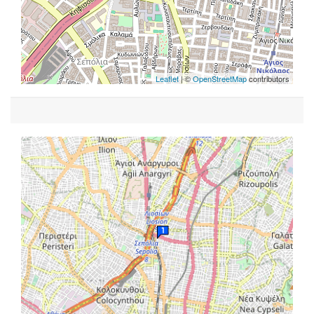
Leaflet
| ©
OpenStreetMap
contributors