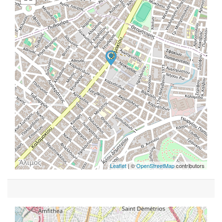
Leaflet
| ©
OpenStreetMap
contributors