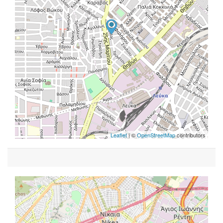
Leaflet
| ©
OpenStreetMap
contributors