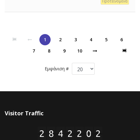
Προτεινόμενα
1
2
3
4
5
6
7
8
9
10
Εμφάνιση #
Visitor Traffic