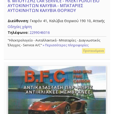
6.
ΜΠΟΥΤΣΗΣ CAR SERVICE - ΗΛΕΚΤΡΟΛΟΓΕΙΟ
ΑΥΤΟΚΙΝΗΤΩΝ ΚΑΛΥΒΙΑ - ΜΠΑΤΑΡΙΕΣ
ΑΥΤΟΚΙΝΗΤΩΝ ΚΑΛΥΒΙΑ ΘΟΡΙΚΟΥ
Διεύθυνση:
Γκαρόν 41, Καλύβια Θορικού 190 10, Αττικής
Οδηγίες χάρτη
Τηλέφωνο:
2299046016
"Ηλεκτρολογείο - Ανταλλακτικά - Μπαταρίες - Διαγνωστικός
Έλεγχος - Service A/C"
» Περισσότερες πληροφορίες
Προτεινόμενα