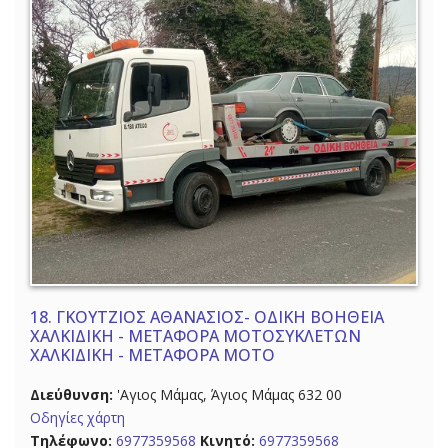
18.
ΓΚΟΥΤΖΙΟΣ ΑΘΑΝΑΣΙΟΣ- ΟΔΙΚΗ ΒΟΗΘΕΙΑ
ΧΑΛΚΙΔΙΚΗ - ΜΕΤΑΦΟΡΑ ΜΟΤΟΣΥΚΛΕΤΩΝ
ΧΑΛΚΙΔΙΚΗ - ΜΕΤΑΦΟΡΑ ΜΟΤΟ
Διεύθυνση:
'Αγιος Μάμας, Άγιος Μάμας 632 00
Οδηγίες χάρτη
Τηλέφωνο:
6977359568
Κινητό:
6977359568