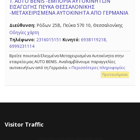
1.
AUTO BENIS -ΕΜΠΟΡΙΑ ΑΥΤΟΚΙΝΗΤΩΝ
ΕΙΣΑΓΩΓΗΣ ΠΕΥΚΑ ΘΕΣΣΑΛΟΝΙΚΗΣ
-ΜΕΤΑΧΕΙΡΙΣΜΕΝΑ ΑΥΤΟΚΙΝΗΤΑ ΑΠΟ ΓΕΡΜΑΝΙΑ
Διεύθυνση:
Ρόδων 25Β, Πεύκα 570 10, Θεσσαλονίκης
Οδηγίες χάρτη
Τηλέφωνο:
2316015151
Κινητό:
6938119218,
6999231114
Βρείτε ποιοτικά Ελεγμένα Μεταχειρισμένα Αυτοκίνητα στην
εταιρεία μας AUTO BENIS. Αναλαμβάνουμε παραγγελίες
αυτοκινήτων από τη Γερμανία.
» Περισσότερες πληροφορίες
Προτεινόμενα
Visitor Traffic