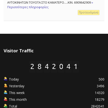
ΑΥΤΟΚΙΝΗΤΩΝ TOYOTA ΣΤΟ ΚΑΜΑΤΕΡΟ.....ΚΙΝ. 6909642909
»
Περισσότερες πληροφορίες
Προτεινόμενα
Visitor Traffic
Today
500
Yesterday
3496
This week
14320
This month
18279
Total
2842041