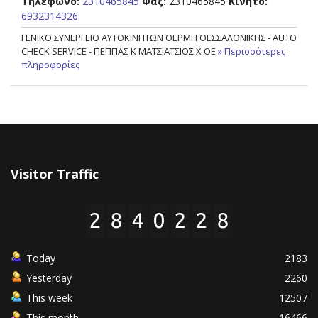
Τηλέφωνο:
2310465845
Φαξ:
2310465845
Κινητό:
6932314326
ΓΕΝΙΚΟ ΣΥΝΕΡΓΕΙΟ ΑΥΤΟΚΙΝΗΤΩΝ ΘΕΡΜΗ ΘΕΣΣΑΛΟΝΙΚΗΣ - AUTO
CHECK SERVICE - ΠΕΠΠΑΣ Κ ΜΑΤΣΙΑΤΣΙΟΣ Χ ΟΕ
» Περισσότερες
πληροφορίες
Visitor Traffic
Today
2183
Yesterday
2260
This week
12507
This month
16466